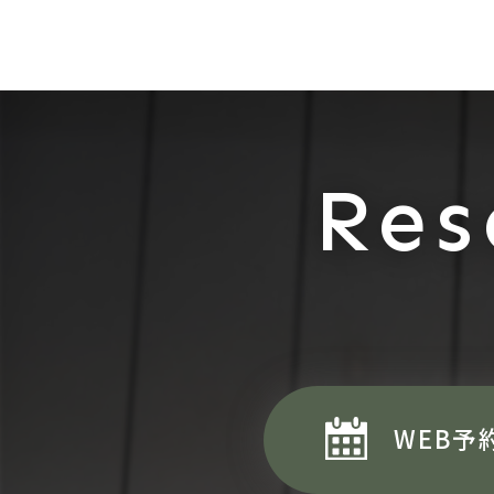
Res
WEB予